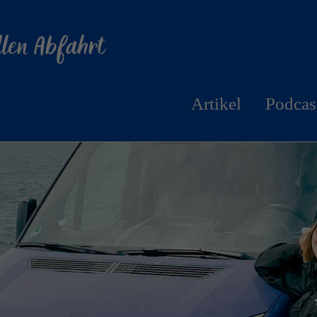
Der Eintrag "offcanvas-col2"
existiert leider nicht.
Artikel
Podcas