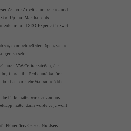
ser Zeit vor Arbeit kaum retten - und
-Start Up und Max hatte als
tarrenlehrer und SEO-Experte für zwei
führen, denn wir würden lügen, wenn
angen zu sein.
gebauten VW-Crafter stießen, der
n ihn, fuhren ihn Probe und kauften
 ein bisschen mehr Stauraum fehlten
eiche Farbe hatte, wie der von uns
klappt hatte, dann würde es ja wohl
t‘: Plöner See, Ostsee, Nordsee,