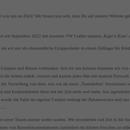
 von uns an Dich! Wir freuen uns sehr, dass Du auf unserer Website ge
 seit September 2022 mit unserem VW Crafter namens ,Käpt‘n Knut’ als
 als wir uns als ehrenamtliche Gruppenleiter in einem Zeltlager für Kin
 Campen und Reisen verbunden. Seit wir uns kennen träumten wir von
er) die Arbeit zuließ, verreist und kamen jedes Mal mit starkem Fernwe
 die Vorstellung von dem, was wir als unser ,Traumleben‘ bezeichnen 
and und konkretisierten diese mit der Zeit mehr und mehr. Aus irgende
se wurde die Fahrt im eigenen Camper entlang der Panamericana und au
n…‘.
 unser Traum musste weiter warten. Wir investierten viel Zeit in die 
uen von Reisedokumentationen zumindest ein kleines bisschen zu still