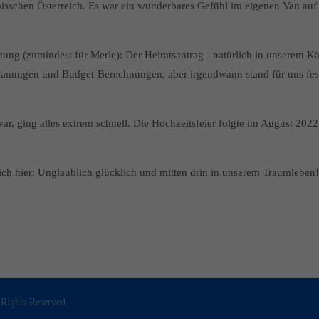
bisschen Österreich. Es war ein wunderbares Gefühl im eigenen Van auf 
ng (zumindest für Merle): Der Heiratsantrag - natürlich in unserem K
anungen und Budget-Berechnungen, aber irgendwann stand für uns fest:
r, ging alles extrem schnell. Die Hochzeitsfeier folgte im August 2022
lich hier: Unglaublich glücklich und mitten drin in unserem Traumleben!
 Rights Reserved.