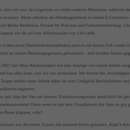
ar, dass wir uns, im Gegensatz zu vielen anderen Menschen, während die
en konnten. Merle arbeitete als Abteilungsleiterin in einem E-Commerce
 Social Media Redakteur, Dozent für Podcasts und Formatentwicklung, Gi
kamen wir oft auf eine Arbeitswoche von 130-140h.
s Leben (trotz Dankbarkeitsempfinden) jedoch auf keinen Fall wieder 
t nicht an unsere Belastungsgrenzen gekommen - und darüber hinaus geg
l 2021 bei eBay-Kleinanzeigen auf eine Anzeige von einem bereits aus
 und fast alles hatte, was wir uns wünschten. Wir fuhren hin, besichtigte
 Traum wieder einen Schritt näher zu sein! Lediglich Heckscheiben und
Nachhinein ergänzen.
uns auf, dass der Van auf unserer Visualisierungswand tatsächlich die gl
nsehautmoment! Denn wenn es mit dem Visualisieren des Vans so gut ge
a-Reise klappen, oder?
machten wir die ersten Touren mit unserem frisch getauften ,Käpt‘n Knu