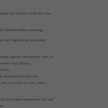
landet bist und nun mehr über uns
 Vollzeitvanlifer unterwegs.
der und Jugendliche ineinander
 einem eigenen Wohnmobil, sind, so
h wieder nach Hause.
würden.
inem Wohnmobil wurde ein
s ,ach wie schön es wäre, wenn…‘
Suche nach einem passenden Van und
en.