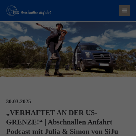
Der Eintrag "offcanvas-col1" existiert leider nicht.
Der Eintrag "offcanvas-col2" existiert leider nicht.
30.03.2025
„VERHAFTET AN DER US-
GRENZE!“ | Abschnallen Anfahrt
Podcast mit Julia & Simon von ​⁠​⁠SiJu