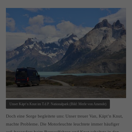
Unser Käpt‘n Knut im T.d.P. Nationalpark (Bild: Merle von Amende)
Doch eine Sorge begleitete uns: Unser treuer Van, Käpt’n Knut,
machte Probleme. Die Motorleuchte leuchtete immer häufiger